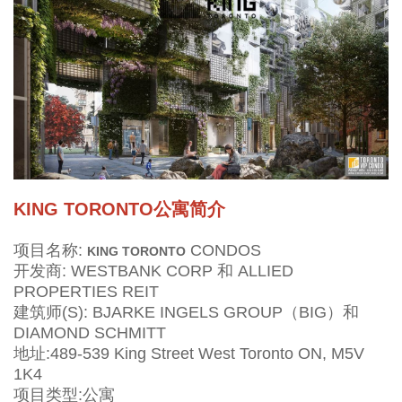
KING TORONTO
公寓简介
项目名称:
CONDOS
KING TORONTO
开发商:
WESTBANK CORP 和 ALLIED
PROPERTIES REIT
建筑师(S):
BJARKE INGELS GROUP（BIG）和
DIAMOND SCHMITT
地址:
489-539 King Street West Toronto ON, M5V
1K4
项目类型:公寓