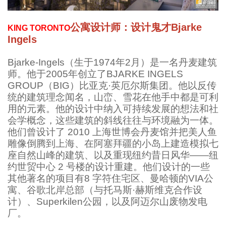
公寓设计师：设计鬼才Bjarke
KING TORONTO
Ingels
Bjarke-Ingels（生于1974年2月）是一名丹麦建筑
师。他于2005年创立了BJARKE INGELS
GROUP（BIG）比亚克·英厄尔斯集团。他以反传
统的建筑理念闻名，山峦、雪花在他手中都是可利
用的元素。他的设计中纳入可持续发展的想法和社
会学概念，这些建筑的斜线往往与环境融为一体。
他们曾设计了 2010 上海世博会丹麦馆并把美人鱼
雕像倒腾到上海、在阿塞拜疆的小岛上建造模拟七
座自然山峰的建筑、以及重现纽约昔日风华——纽
约世贸中心 2 号楼的设计重建。他们设计的一些
其他著名的项目有8 字符住宅区、曼哈顿的VIA公
寓、谷歌北岸总部（与托马斯·赫斯维克合作设
计）、Superkilen公园，以及阿迈尔山废物发电
厂。