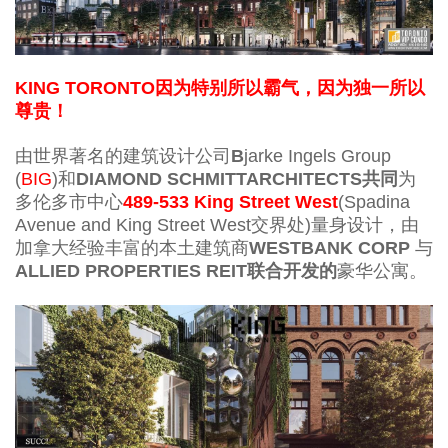
KING TORONTO因为特别所以霸气，因为独一所以
尊贵！
由世界著名的建筑设计公司
B
jarke Ingels Group
(
BIG
)和
DIAMOND SCHMITTARCHITECTS共同
为
多伦多市中心
489-533
King Street West
(Spadina
Avenue and King Street West交界处)量身设计，由
加拿大经验丰富的本土建筑商
WESTBANK CORP
与
ALLIED PROPERTIES REIT联合开发的
豪华公寓。