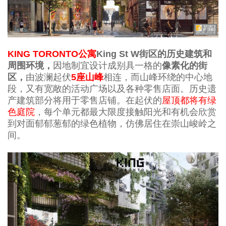
KING TORONTO公寓
King St W街区的历史建筑和
周围环境，
因地制宜设计成别具一格的
像素化的街
区，
由波澜起伏
5座山峰
相连，
而山峰环绕的中心地
段，又有宽敞的活动广场以及各种零售店面。历史遗
产建筑部分将用于零售店铺。在起伏的
屋顶都将有绿
色庭院
，每个单元都最大限度接触阳光和有机会欣赏
到对面郁郁葱郁的绿色植物，仿佛居住在崇山峻岭之
间。