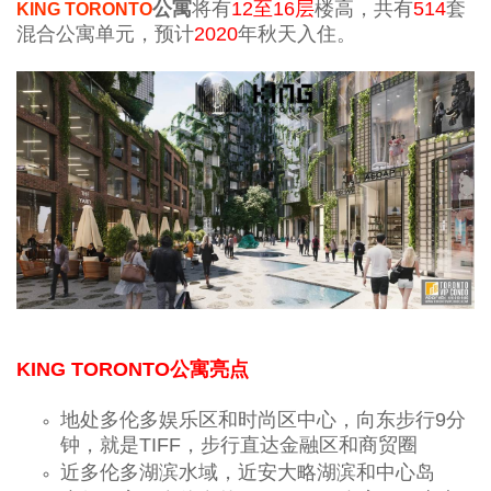
公寓
将有
12至16层
楼高，共有
514
套
KING TORONTO
混合公寓单元，预计
2020
年秋天入住。
KING TORONTO公寓亮点
地处多伦多娱乐区和时尚区中心，向东步行9分
钟，就是TIFF，步行直达
金融区和商贸圈
近多伦多湖滨水域，近安大略湖滨和中心岛